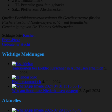
2 EL Tomatenmark
1 TL Petersilie ganz fein gehackt
Salz, Pfeffer zum Abschmecken
Quelle: Fortbildungsveranstaltung für Gewässerwarte für den
Fischereiverband Niederbayern e. V. – mit freundlicher
Genehmigung von Dr. Thomas Schützeneder
Schlagwörter
Kochen
Fisch-Pizza
Gebratener Hecht
Wichtige Meldungen
Tageskarten bei Elektro Kirschner in Aufhausen erhältlich
5.
Juni 2026
Fischerstammtisch
4. Juli 2024
Weg am Sportplatz Niederhausen gesperrt
2. April 2024
Aktuelles