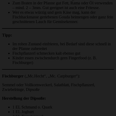
Zum Braten in der Pfanne gut Fett, Rama oder Öl verwenden
– mind. 2 – 3mm. Gut geeignet ist auch eine Friteuse.
Wer es etwas würzig und gern Käse mag, kann der
Fischhackmasse geriebenen Gouda beimengen oder ganz fein
geschnittenen Lauch für Gemüsekenner.
Tipp:
Im rohen Zustand einfrieren, bei Bedarf sind diese schnell in
der Pfanne zubereitet
Fischpflanzerl schmecken kalt ebenso gut
Kinder essen zwischendurch gern Fingerfood (z. B.
Fischburger)
Fischburger
(„Mc.Hecht“, „Mc. Carpburger“):
Semmel oder Vollkornweckerl, Salatblatt, Fischpflanzerl,
Zwiebelringe, Dipsoße
Herstellung der Dipsoße:
1 EL Schmand o. Quark
1 EL Joghurt