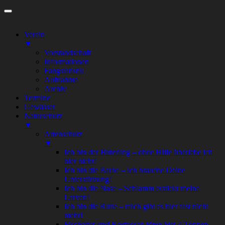
Zum
Inhalt
springen
Verein
▼
Vorstandschaft
Informationen
Fangstatistik
Aufnahme
Archiv
Termine
Gewässer
Naturschutz
▼
Artenschutz
▼
Ich bin der Bitterling – ohne Hilfe überlebe ich
hier nicht!
Ich bin die Barbe – ich brauche Deine
Unterstützung!
Ich bin die Nase – Schlamm erstickt meine
Larven!
Ich bin die Rutte – mich gibt es hier fast nicht
mehr!
Fischotter und Kormoran töten hier 4 Tonnen