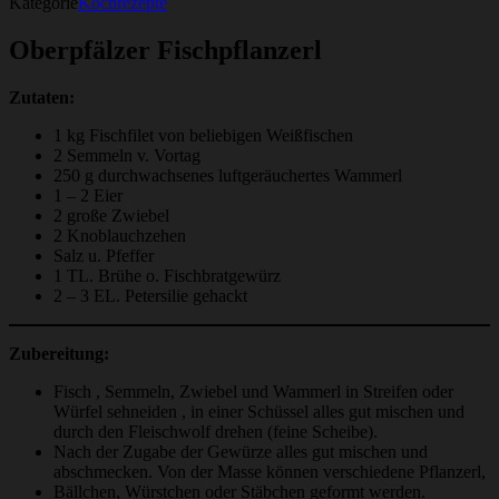
Kategorie
Kochrezepte
Oberpfälzer Fischpflanzerl
Zutaten:
1 kg Fischfilet von beliebigen Weißfischen
2 Semmeln v. Vortag
250 g durchwachsenes luftgeräuchertes Wammerl
1 – 2 Eier
2 große Zwiebel
2 Knoblauchzehen
Salz u. Pfeffer
1 TL. Brühe o. Fischbratgewürz
2 – 3 EL. Petersilie gehackt
Zubereitung:
Fisch , Semmeln, Zwiebel und Wammerl in Streifen oder
Würfel sehneiden , in einer Schüssel alles gut mischen und
durch den Fleischwolf drehen (feine Scheibe).
Nach der Zugabe der Gewürze alles gut mischen und
abschmecken. Von der Masse können verschiedene Pflanzerl,
Bällchen, Würstchen oder Stäbchen geformt werden.