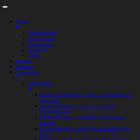
Zum
Inhalt
springen
Verein
▼
Vorstandschaft
Informationen
Fangstatistik
Aufnahme
Archiv
Termine
Gewässer
Naturschutz
▼
Artenschutz
▼
Ich bin der Bitterling – ohne Hilfe überlebe ich
hier nicht!
Ich bin die Barbe – ich brauche Deine
Unterstützung!
Ich bin die Nase – Schlamm erstickt meine
Larven!
Ich bin die Rutte – mich gibt es hier fast nicht
mehr!
Fischotter und Kormoran töten hier 4 Tonnen