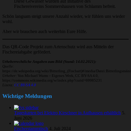
Diese Gewässer wurden auf Initiative des
Fischereivereins Sommershausen von Schlamm befreit.
Schön langsam steigt unsere Anzahl wieder, wir fühlen uns wieder
wohl.
Aber wir brauchen auch weiterhin Eure Hilfe.
Das QR-Code Projekt zum Artenschutz wird aus Mitteln der
Fischereiabgabe gefördert.
Urheberrechtliche Angaben zum Bild (Stand: 14.02.2021):
Quelle:
https://de.wikipedia.org/wiki/Bitterling_(Fischart)#/media/Datei:Bitterlingsmän
Urheber:
Von Michael Wurm – Eigenes Werk, CC BY-SA 4.0,
https://commons.wikimedia.org/w/index.php?curid=69985231
Lizenz:
CC BY-SA 4.0
Wichtige Meldungen
Tageskarten bei Elektro Kirschner in Aufhausen erhältlich
5.
Juni 2026
Fischerstammtisch
4. Juli 2024