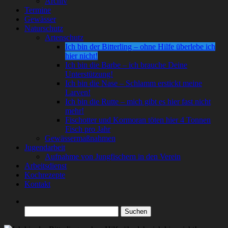
Archiv
Termine
Gewässer
Naturschutz
Artenschutz
Ich bin der Bitterling – ohne Hilfe überlebe ich
hier nicht!
Ich bin die Barbe – ich brauche Deine
Unterstützung!
Ich bin die Nase – Schlamm erstickt meine
Larven!
Ich bin die Rutte – mich gibt es hier fast nicht
mehr!
Fischotter und Kormoran töten hier 4 Tonnen
Fisch pro Jahr
Gewässermaßnahmen
Jugendarbeit
Aufnahme von Jungfischern in den Verein
Arbeitsdienst
Kochrezepte
Kontakt
Suchen
nach: