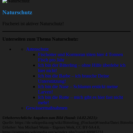
Naturschutz
Fischerei ist aktiver Naturschutz!
Unterseiten zum Thema Naturschutz:
Artenschutz
Fischotter und Kormoran töten hier 4 Tonnen
Fisch pro Jahr
Ich bin der Bitterling – ohne Hilfe überlebe ich
hier nicht!
Ich bin die Barbe – ich brauche Deine
Unterstützung!
Ich bin die Nase – Schlamm erstickt meine
Larven!
Ich bin die Rutte – mich gibt es hier fast nicht
mehr!
Gewässermaßnahmen
Urheberrechtliche Angaben zum Bild (Stand: 14.02.2021):
Quelle:
https://de.wikipedia.org/wiki/Bitterling_(Fischart)#/media/Datei:Bitter
Urheber:
Von Michael Wurm – Eigenes Werk, CC BY-SA 4.0,
https://commons.wikimedia.org/w/index.php?curid=69985231