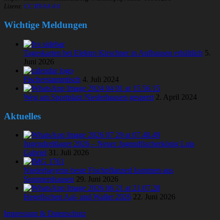
Lizenz:
CC BY-SA 4.0
Wichtige Meldungen
Tageskarten bei Elektro Kirschner in Aufhausen erhältlich
5.
Juni 2026
Fischerstammtisch
4. Juli 2024
Weg am Sportplatz Niederhausen gesperrt
2. April 2024
Aktuelles
Jugendzeltlager 2026 – Neuer Jugendfischerkönig Luis
Gabriel
31. Juli 2026
Niederbayerns beste Fischpflanzerl kommen aus
Sommershausen
29. Juni 2026
Hegefischen Aal- und Waller 2026
22. Juni 2026
Impressum & Datenschutz