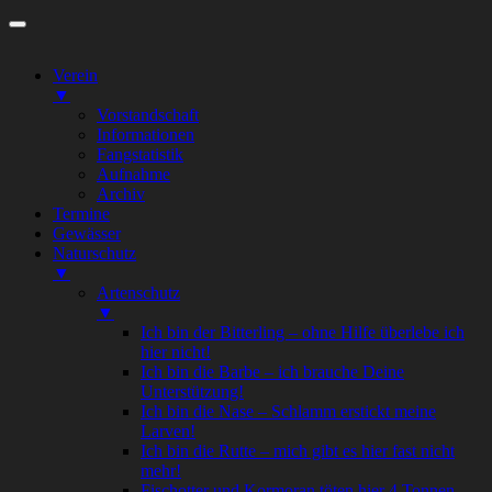
Zum
Inhalt
springen
Verein
▼
Vorstandschaft
Informationen
Fangstatistik
Aufnahme
Archiv
Termine
Gewässer
Naturschutz
▼
Artenschutz
▼
Ich bin der Bitterling – ohne Hilfe überlebe ich
hier nicht!
Ich bin die Barbe – ich brauche Deine
Unterstützung!
Ich bin die Nase – Schlamm erstickt meine
Larven!
Ich bin die Rutte – mich gibt es hier fast nicht
mehr!
Fischotter und Kormoran töten hier 4 Tonnen