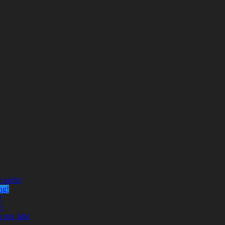
r nicht!
ng!
!
r!
h pro Jahr