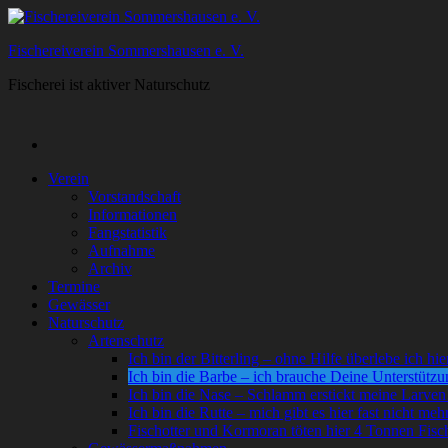
Zum
Inhalt
Fischereiverein Sommershausen e. V.
springen
Fischerei ist aktiver Naturschutz
Verein
Vorstandschaft
Informationen
Fangstatistik
Aufnahme
Archiv
Termine
Gewässer
Naturschutz
Artenschutz
Ich bin der Bitterling – ohne Hilfe überlebe ich hie
Ich bin die Barbe – ich brauche Deine Unterstützu
Ich bin die Nase – Schlamm erstickt meine Larven
Ich bin die Rutte – mich gibt es hier fast nicht meh
Fischotter und Kormoran töten hier 4 Tonnen Fisc