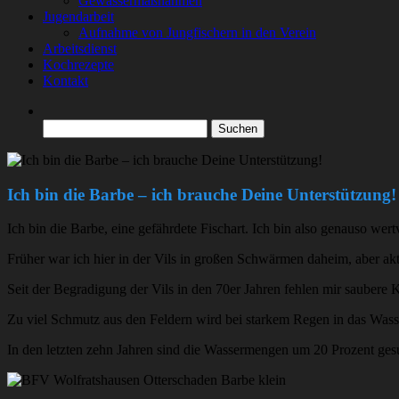
Gewässermaßnahmen
Jugendarbeit
Aufnahme von Jungfischern in den Verein
Arbeitsdienst
Kochrezepte
Kontakt
Suchen
nach:
Ich bin die Barbe – ich brauche Deine Unterstützung!
Ich bin die Barbe, eine gefährdete Fischart. Ich bin also genauso wer
Früher war ich hier in der Vils in großen Schwärmen daheim, aber aktu
Seit der Begradigung der Vils in den 70er Jahren fehlen mir saubere
Zu viel Schmutz aus den Feldern wird bei starkem Regen in das Wass
In den letzten zehn Jahren sind die Wassermengen um 20 Prozent gesun