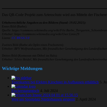
Das QR-Code Projekt zum Artenschutz wird aus Mitteln der Fischerei
Urheberrechtliche Angaben zu den Bildern (Stand: 19.02.2021):
Erstes Bild (Barbe):
Quelle: https://commons.wikimedia.org/wiki/File:Barbe_Tiergarten_Schoenbrun
Urheber: https://commons.wikimedia.org/wiki/User:Linie29
Lizenz:
CC BY-SA 3.0
Zweites Bild (Barbe als Opfer eines Fischotters):
Urheber: BFV Wolfratshausen
,
Mit freundlicher Genehmigung des Landesfischere
Drittes Bild (Kormoran mit Döbel im Hals):
Urheber: Silvio Heidel
,
Mit freundlicher Genehmigung des Landesfischereiverban
Wichtige Meldungen
Tageskarten bei Elektro Kirschner in Aufhausen erhältlich
5. J
Fischerstammtisch
4. Juli 2024
Weg am Sportplatz Niederhausen gesperrt
2. April 2024