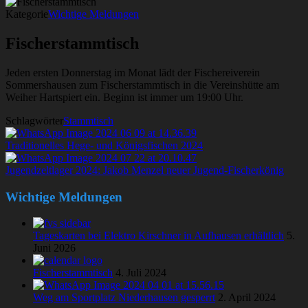
Kategorie
Wichtige Meldungen
Fischerstammtisch
Jeden ersten Donnerstag im Monat lädt der Fischereiverein
Sommershausen zum Fischerstammtisch in die Vereinshütte am
Weiher Hartspiert ein. Beginn ist immer um 19:00 Uhr.
Schlagwörter
Stammtisch
Traditionelles Hege- und Königsfischen 2024
Jugendzeltlager 2024: Jakob Menzel neuer Jugend-Fischerkönig
Wichtige Meldungen
Tageskarten bei Elektro Kirschner in Aufhausen erhältlich
5.
Juni 2026
Fischerstammtisch
4. Juli 2024
Weg am Sportplatz Niederhausen gesperrt
2. April 2024