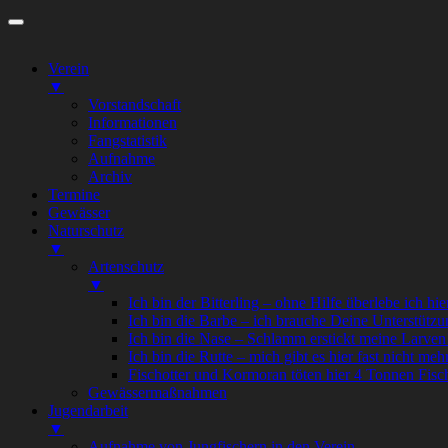
Zum
Inhalt
springen
Verein
▼
Vorstandschaft
Informationen
Fangstatistik
Aufnahme
Archiv
Termine
Gewässer
Naturschutz
▼
Artenschutz
▼
Ich bin der Bitterling – ohne Hilfe überlebe ich hie
Ich bin die Barbe – ich brauche Deine Unterstützu
Ich bin die Nase – Schlamm erstickt meine Larven
Ich bin die Rutte – mich gibt es hier fast nicht meh
Fischotter und Kormoran töten hier 4 Tonnen Fisc
Gewässermaßnahmen
Jugendarbeit
▼
Aufnahme von Jungfischern in den Verein