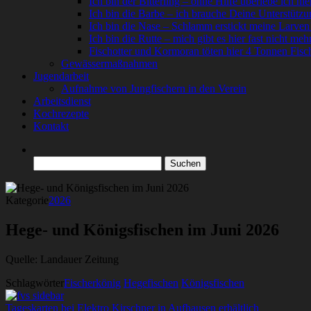
Ich bin der Bitterling – ohne Hilfe überlebe ich hie
Ich bin die Barbe – ich brauche Deine Unterstützu
Ich bin die Nase – Schlamm erstickt meine Larven
Ich bin die Rutte – mich gibt es hier fast nicht meh
Fischotter und Kormoran töten hier 4 Tonnen Fisc
Gewässermaßnahmen
Jugendarbeit
Aufnahme von Jungfischern in den Verein
Arbeitsdienst
Kochrezepte
Kontakt
Suchen
nach:
Kategorie
2026
Hege- und Königsfischen im Juni 2026
Quelle: Landauer Zeitung
Schlagwörter
Fischerkönig
Hegefischen
Königsfischen
Tageskarten bei Elektro Kirschner in Aufhausen erhältlich