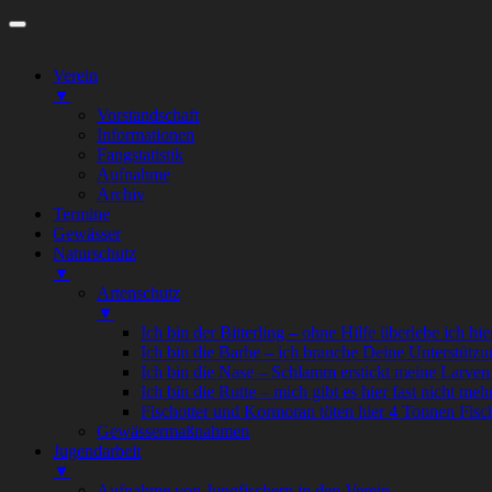
Zum
Inhalt
springen
Verein
▼
Vorstandschaft
Informationen
Fangstatistik
Aufnahme
Archiv
Termine
Gewässer
Naturschutz
▼
Artenschutz
▼
Ich bin der Bitterling – ohne Hilfe überlebe ich hie
Ich bin die Barbe – ich brauche Deine Unterstützu
Ich bin die Nase – Schlamm erstickt meine Larven
Ich bin die Rutte – mich gibt es hier fast nicht meh
Fischotter und Kormoran töten hier 4 Tonnen Fisc
Gewässermaßnahmen
Jugendarbeit
▼
Aufnahme von Jungfischern in den Verein