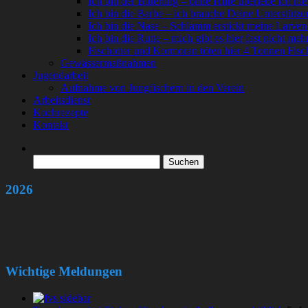
Ich bin der Bitterling – ohne Hilfe überlebe ich hie
Ich bin die Barbe – ich brauche Deine Unterstützu
Ich bin die Nase – Schlamm erstickt meine Larven
Ich bin die Rutte – mich gibt es hier fast nicht meh
Fischotter und Kormoran töten hier 4 Tonnen Fisc
Gewässermaßnahmen
Jugendarbeit
Aufnahme von Jungfischern in den Verein
Arbeitsdienst
Kochrezepte
Kontakt
Suchen
nach:
2026
Wichtige Meldungen