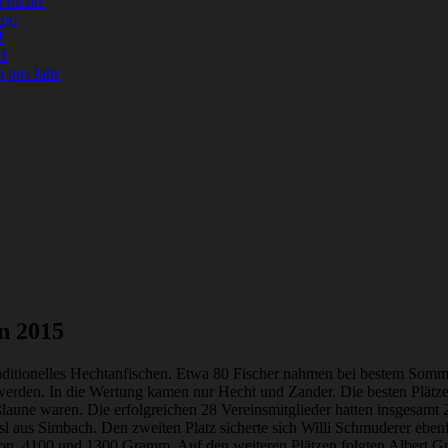
r nicht!
ng!
!
r!
h pro Jahr
n 2015
ditionelles Hechtanfischen. Etwa 80 Fischer nahmen bei bestem Sommerwe
erden. In die Wertung kamen nur Hecht und Zander. Die besten Plätze w
eißlaune waren. Die erfolgreichen 28 Vereinsmitglieder hatten insgesa
l aus Simbach. Den zweiten Platz sicherte sich Willi Schmuderer ebe
von 4100 und 1300 Gramm. Auf den weiteren Plätzen folgten Albert Gr