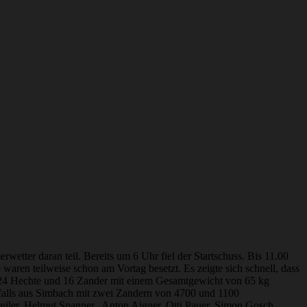
tter daran teil. Bereits um 6 Uhr fiel der Startschuss. Bis 11.00
aren teilweise schon am Vortag besetzt. Es zeigte sich schnell, dass
mt 24 Hechte und 16 Zander mit einem Gesamtgewicht von 65 kg
nfalls aus Simbach mit zwei Zandern von 4700 und 1100
eiler, Helmut Spanner, Anton Aigner, Otti Pauer, Simon Gosch,