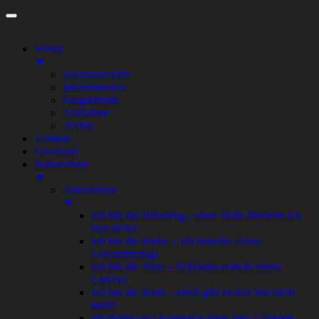
Zum
Inhalt
springen
Verein
▼
Vorstandschaft
Informationen
Fangstatistik
Aufnahme
Archiv
Termine
Gewässer
Naturschutz
▼
Artenschutz
▼
Ich bin der Bitterling – ohne Hilfe überlebe ich
hier nicht!
Ich bin die Barbe – ich brauche Deine
Unterstützung!
Ich bin die Nase – Schlamm erstickt meine
Larven!
Ich bin die Rutte – mich gibt es hier fast nicht
mehr!
Fischotter und Kormoran töten hier 4 Tonnen