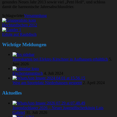
gesundes Neues Jahr 2013 sowie viel „Petri Heil“, und schloss
damit die harmonische Jahresabschlussfeier.
Schlagwörter
Versammlung
Hechtanfischen 2012
Erfolg auf Raubfisch
Wichtige Meldungen
Tageskarten bei Elektro Kirschner in Aufhausen erhältlich
5.
Juni 2026
Fischerstammtisch
4. Juli 2024
Weg am Sportplatz Niederhausen gesperrt
2. April 2024
Aktuelles
Jugendzeltlager 2026 – Neuer Jugendfischerkönig Luis
Gabriel
31. Juli 2026