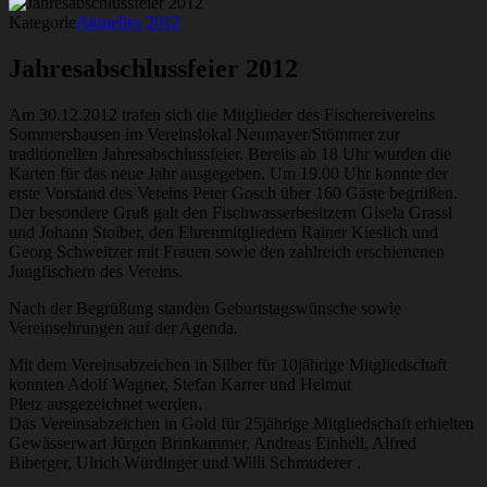
Kategorie
Aktuelles
2012
Jahresabschlussfeier 2012
Am 30.12.2012 trafen sich die Mitglieder des Fischereivereins
Sommershausen im Vereinslokal Neumayer/Stömmer zur
traditionellen Jahresabschlussfeier. Bereits ab 18 Uhr wurden die
Karten für das neue Jahr ausgegeben. Um 19.00 Uhr konnte der
erste Vorstand des Vereins Peter Gosch über 160 Gäste begrüßen.
Der besondere Gruß galt den Fischwasserbesitzern Gisela Grassl
und Johann Stoiber, den Ehrenmitgliedern Rainer Kieslich und
Georg Schweitzer mit Frauen sowie den zahlreich erschienenen
Jungfischern des Vereins.
Nach der Begrüßung standen Geburtstagswünsche sowie
Vereinsehrungen auf der Agenda.
Mit dem Vereinsabzeichen in Silber für 10jährige Mitgliedschaft
konnten Adolf Wagner, Stefan Karrer und Helmut
Pletz ausgezeichnet werden.
Das Vereinsabzeichen in Gold für 25jährige Mitgliedschaft erhielten
Gewässerwart Jürgen Brinkammer, Andreas Einhell, Alfred
Biberger, Ulrich Würdinger und Willi Schmuderer .