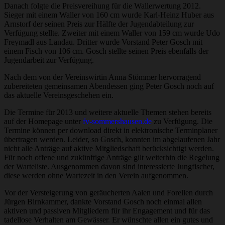
Danach folgte die Preisvereihung für die Wallerwertung 2012.
Sieger mit einem Waller von 160 cm wurde Karl-Heinz Huber aus
Arnstorf der seinen Preis zur Hälfte der Jugendabteilung zur
Verfügung stellte. Zweiter mit einem Waller von 159 cm wurde Udo
Freymadl aus Landau. Dritter wurde Vorstand Peter Gosch mit
einem Fisch von 106 cm. Gosch stellte seinen Preis ebenfalls der
Jugendarbeit zur Verfügung.
Nach dem von der Vereinswirtin Anna Stömmer hervorragend
zubereiteten gemeinsamen Abendessen ging Peter Gosch noch auf
das aktuelle Vereinsgeschehen ein.
Die Termine für 2013 und weitere aktuelle Themen stehen bereits
auf der Homepage unter
fv-sommershausen.de
zu Verfügung. Die
Termine können per download direkt in elektronische Terminplaner
übertragen werden. Leider, so Gosch, konnten im abgelaufenen Jahr
nicht alle Anträge auf aktive Mitgliedschaft berücksichtigt werden.
Für noch offene und zukünftige Anträge gilt weiterhin die Regelung
der Warteliste. Ausgenommen davon sind interessierte Jungfischer,
diese werden ohne Wartezeit in den Verein aufgenommen.
Vor der Versteigerung von geräucherten Aalen und Forellen durch
Jürgen Birnkammer, dankte Vorstand Gosch noch einmal allen
aktiven und passiven Mitgliedern für ihr Engagement und für das
tadellose Verhalten am Gewässer. Er wünschte allen ein gutes und