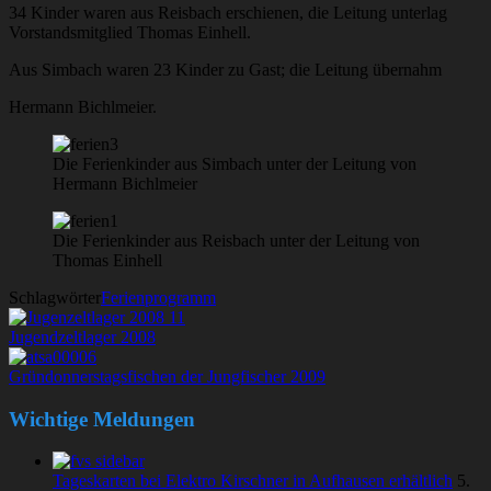
34 Kinder waren aus Reisbach erschienen, die Leitung unterlag
Vorstandsmitglied Thomas Einhell.
Aus Simbach waren 23 Kinder zu Gast; die Leitung übernahm
Hermann Bichlmeier.
Die Ferienkinder aus Simbach unter der Leitung von
Hermann Bichlmeier
Die Ferienkinder aus Reisbach unter der Leitung von
Thomas Einhell
Schlagwörter
Ferienprogramm
Jugendzeltlager 2008
Gründonnerstagsfischen der Jungfischer 2009
Wichtige Meldungen
Tageskarten bei Elektro Kirschner in Aufhausen erhältlich
5.