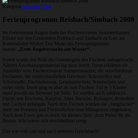
Kategorie
Aktuelles
2008
Ferienprogramm Reisbach/Simbach 2008
Im Ferienmonat August hatte der Fischereiverein Sommershausen
Kinder aus den Gemeinden Reisbach und Simbach zu Gast am
Rottersdorfer Weiher. Das Motto des Ferienprogramms
lautete:
„Erste Angelversuche am Wasser“.
Zuerst wurde den Kids die Grundregeln des Fischens nahegebracht.
Allerlei Anschauungsmaterial lag dazu bereit. Dann erklärten die
Ausbilder vom Fischereiverein Sommershausen, die verschiedenen
Fischarten, die unterschiedlichen Gewässer, Schonzeiten und
Schonmaße, Fischhalterung, Gewässerschutz, Naturschutz und
vieles mehr. Dann ging es aber ab zum Fischen. Für je 3 Kinder
stand jeweils ein Betreuer zur Seite. So wurden auch zahlreiche
Fische wie Brachsen, Karpfen, Aitel, Barsche, Rotaugen, Rotfedern
und Lauben gefangen. Nach dem Fischen wurden die „Jungfischer“
dann mit Pommes und Fischstäbchen zum Mittagessen eingeladen.
Nach dem Essen gab es noch ein kleines Quiz; dazu Preise für die
Besten. Alle waren sich anschließend einig:
Das war voll cool und nach unserem Geschmack!