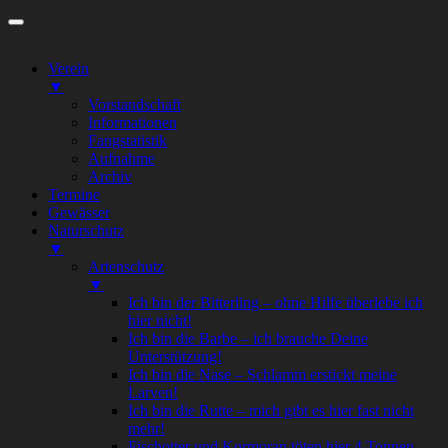
Zum
Inhalt
springen
Verein
▼
Vorstandschaft
Informationen
Fangstatistik
Aufnahme
Archiv
Termine
Gewässer
Naturschutz
▼
Artenschutz
▼
Ich bin der Bitterling – ohne Hilfe überlebe ich
hier nicht!
Ich bin die Barbe – ich brauche Deine
Unterstützung!
Ich bin die Nase – Schlamm erstickt meine
Larven!
Ich bin die Rutte – mich gibt es hier fast nicht
mehr!
Fischotter und Kormoran töten hier 4 Tonnen