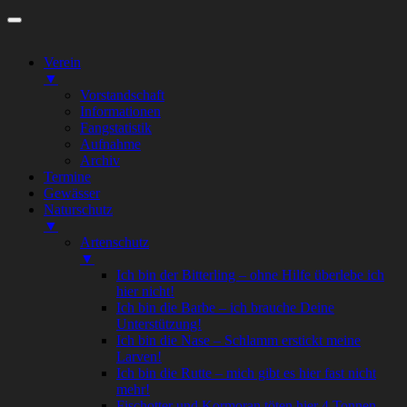
Zum
Inhalt
springen
Verein
▼
Vorstandschaft
Informationen
Fangstatistik
Aufnahme
Archiv
Termine
Gewässer
Naturschutz
▼
Artenschutz
▼
Ich bin der Bitterling – ohne Hilfe überlebe ich
hier nicht!
Ich bin die Barbe – ich brauche Deine
Unterstützung!
Ich bin die Nase – Schlamm erstickt meine
Larven!
Ich bin die Rutte – mich gibt es hier fast nicht
mehr!
Fischotter und Kormoran töten hier 4 Tonnen