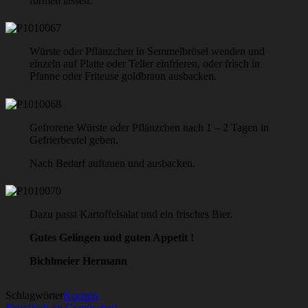
formen lassen.
Würste oder Pflänzchen in Semmelbrösel wenden und
einzeln auf Platte oder Teller einfrieren, oder frisch in
Pfanne oder Friteuse goldbraun ausbacken.
Gefrorene Würste oder Pflänzchen nach 1 – 2 Tagen in
Gefrierbeutel geben.
Nach Bedarf auftauen und ausbacken.
Dazu passt Kartoffelsalat und ein frisches Bier.
Gutes Gelingen und guten Appetit !
Bichlmeier Hermann
Schlagwörter
Kochen
Flussfisch im Gemüsebett