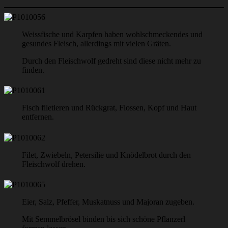
Weissfische und Karpfen haben wohlschmeckendes und
gesundes Fleisch, allerdings mit vielen Gräten.
Durch den Fleischwolf gedreht sind diese nicht mehr zu
finden.
Fisch filetieren und Rückgrat, Flossen, Kopf und Haut
entfernen.
Filet, Zwiebeln, Petersilie und Knödelbrot durch den
Fleischwolf drehen.
Eier, Salz, Pfeffer, Muskatnuss und Majoran zugeben.
Mit Semmelbrösel binden bis sich schöne Pflanzerl