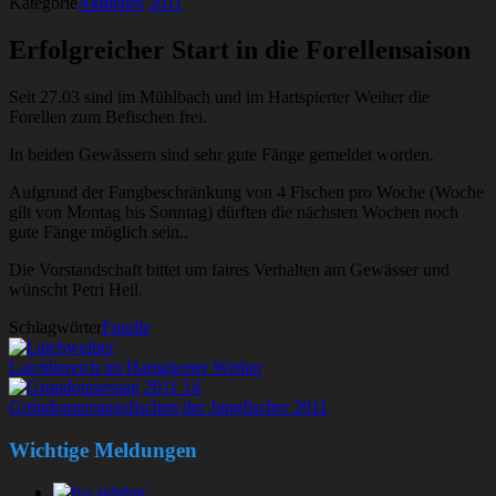
Kategorie
Aktuelles
2011
Erfolgreicher Start in die Forellensaison
Seit 27.03 sind im Mühlbach und im Hartspierter Weiher die
Forellen zum Befischen frei.
In beiden Gewässern sind sehr gute Fänge gemeldet worden.
Aufgrund der Fangbeschränkung von 4 Fischen pro Woche (Woche
gilt von Montag bis Sonntag) dürften die nächsten Wochen noch
gute Fänge möglich sein..
Die Vorstandschaft bittet um faires Verhalten am Gewässer und
wünscht Petri Heil.
Schlagwörter
Forelle
Laichbereich im Hartspierter Weiher
Gründonnerstagsfischen der Jungfischer 2011
Wichtige Meldungen