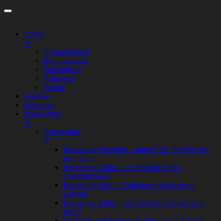
Zum
Inhalt
springen
Verein
▼
Vorstandschaft
Informationen
Fangstatistik
Aufnahme
Archiv
Termine
Gewässer
Naturschutz
▼
Artenschutz
▼
Ich bin der Bitterling – ohne Hilfe überlebe ich
hier nicht!
Ich bin die Barbe – ich brauche Deine
Unterstützung!
Ich bin die Nase – Schlamm erstickt meine
Larven!
Ich bin die Rutte – mich gibt es hier fast nicht
mehr!
Fischotter und Kormoran töten hier 4 Tonnen